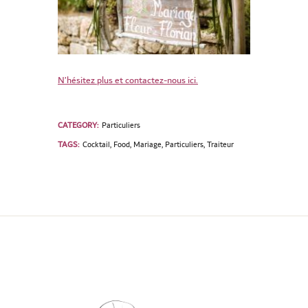
N’hésitez plus et contactez-nous ici.
CATEGORY:
Particuliers
TAGS:
Cocktail
,
Food
,
Mariage
,
Particuliers
,
Traiteur